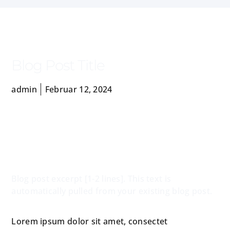
Blog Post Title
admin
Februar 12, 2024
Blog post excerpt [1-2 lines]. This text is
automatically pulled from your existing blog post.
Lorem ipsum dolor sit amet, consectet